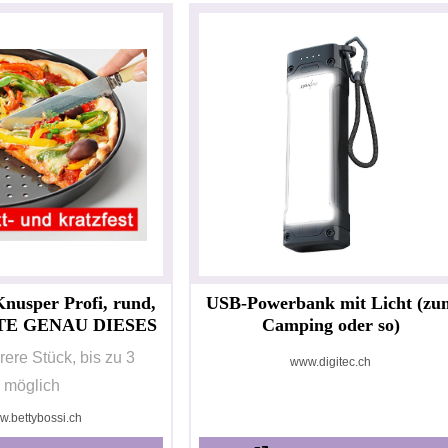
nusper Profi, rund,
USB-Powerbank mit Licht (zu
TTE GENAU DIESES
Camping oder so)
ere Stück, bis zu 3
www.digitec.ch
möglich
.bettybossi.ch