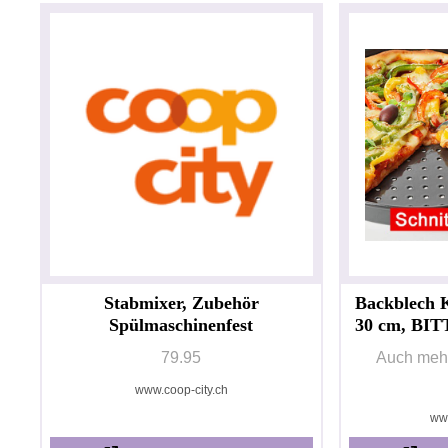
Stabmixer, Zubehör
Backblech K
Spülmaschinenfest
30 cm, BI
79.95
Auch mehr
www.coop-city.ch
www