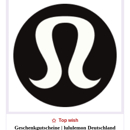
Top wish
Geschenkgutscheine | lululemon Deutschland
Privacy policy
Impressum