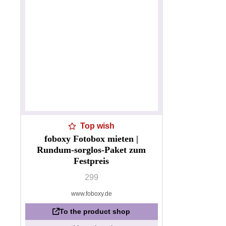
Top wish
foboxy Fotobox mieten |
Rundum-sorglos-Paket zum
Festpreis
299
www.foboxy.de
To the product shop